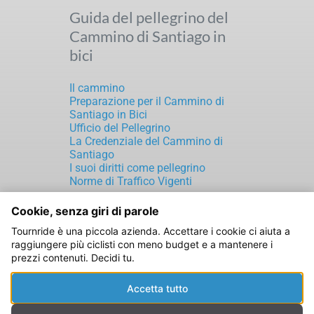
Guida del pellegrino del
Cammino di Santiago in
bici
Il cammino
Preparazione per il Cammino di
Santiago in Bici
Ufficio del Pellegrino
La Credenziale del Cammino di
Santiago
I suoi diritti come pellegrino
Norme di Traffico Vigenti
Cookie, senza giri di parole
TOURNRIDE S.L.
Tournride è una piccola azienda. Accettare i cookie ci aiuta a
CIF: B70189816
raggiungere più ciclisti con meno budget e a mantenere i
Rúa de Laverde Ruiz, 5
prezzi contenuti. Decidi tu.
Santiago de Compostela
15702 A Coruña (ESPAÑA)
Accetta tutto
Avviso legale
|
Informativa sulla Privacy
|
Informativa