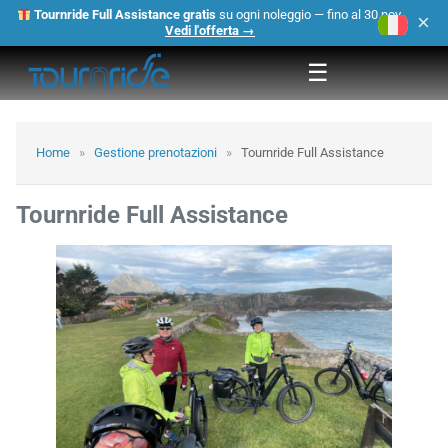
Tournride Full Assistance gratis
su ogni noleggio — fino al 30 nov.
×
Vedi l'offerta →
☰
Home
»
Gestione prenotazioni
»
Tournride Full Assistance
Tournride Full Assistance