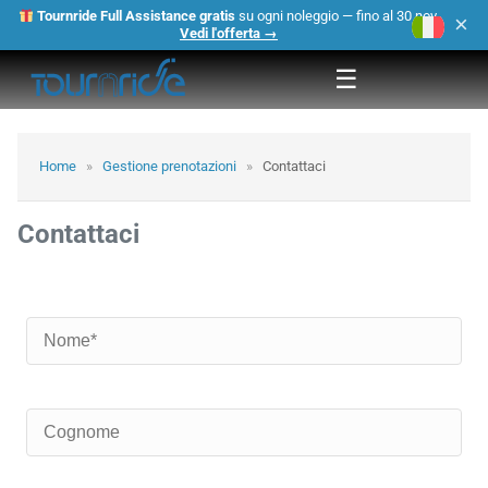
Tournride Full Assistance gratis
su ogni noleggio — fino al 30 nov.
×
Vedi l'offerta →
☰
Home
»
Gestione prenotazioni
»
Contattaci
Contattaci