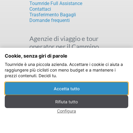
Tournride Full Assistance
Contattaci
Trasferimento Bagagli
Domande frequenti
Agenzie di viaggio e tour
operator per il Cammino
di Santiago
Cookie, senza giri di parole
Tournride è una piccola azienda. Accettare i cookie ci aiuta a
I nostri partner sul Cammino di
raggiungere più ciclisti con meno budget e a mantenere i
Santiago
prezzi contenuti. Decidi tu.
Aziende
Agenzie di viaggio e tour operator
Accetta tutto
Rifiuta tutto
Guida del pellegrino del
Cammino di Santiago in
Configura
bici