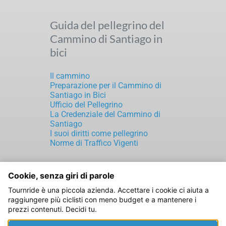
Guida del pellegrino del
Cammino di Santiago in
bici
Il cammino
Preparazione per il Cammino di
Santiago in Bici
Ufficio del Pellegrino
La Credenziale del Cammino di
Santiago
I suoi diritti come pellegrino
Norme di Traffico Vigenti
Cookie, senza giri di parole
TOURNRIDE S.L.
CIF: B70189816
Tournride è una piccola azienda. Accettare i cookie ci aiuta a
Rúa de Laverde Ruiz, 5
raggiungere più ciclisti con meno budget e a mantenere i
Santiago de Compostela
prezzi contenuti. Decidi tu.
15702 A Coruña (ESPAÑA)