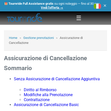
Tournride Full Assistance gratis
su ogni noleggio — fino al 30 nov.
×
Vedi l'offerta →
☰
Home
»
Gestione prenotazioni
»
Assicurazione di
Cancellazione
Assicurazione di Cancellazione
Sommario
Senza Assicurazione di Cancellazione Aggiuntiva
Diritto al Rimborso
Modifiche alla Prenotazione
Contrattazione
Assicurazione di Cancellazione Basic