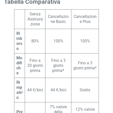
Tabella Comparativa
Senza
Cancellazio
Cancellazion
Assicura
ne Basic
e Plus
zione
Ri
mb
80%
100%
100%
ors
o
Mo
Fino a
Fino a 3
difi
Fino a 3
20 giorni
giorni
ch
giorni prima*
prima
prima*
e
Ri
mp
44 €/bici
44 €/bici
Gratis
atri
o
7% valore
12% valore
Pre
della