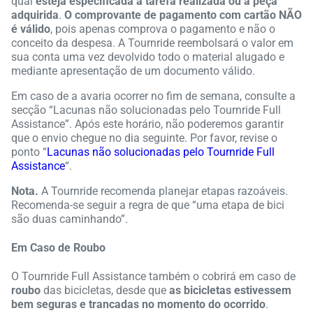
qual
esteja especificada a tarefa realizada ou a peça
adquirida
.
O comprovante de pagamento com cartão NÃO
é válido
, pois apenas comprova o pagamento e não o
conceito da despesa. A Tournride reembolsará o valor em
sua conta uma vez devolvido todo o material alugado e
mediante apresentação de um documento válido.
Em caso de a avaria ocorrer no fim de semana, consulte a
secção “Lacunas não solucionadas pelo Tournride Full
Assistance”. Após este horário, não poderemos garantir
que o envio chegue no dia seguinte. Por favor, revise o
ponto “
Lacunas não solucionadas pelo Tournride Full
Assistance
“.
Nota.
A Tournride recomenda planejar etapas razoáveis.
Recomenda-se seguir a regra de que “uma etapa de bici
são duas caminhando”.
Em Caso de Roubo
O Tournride Full Assistance também o cobrirá em caso de
roubo
das bicicletas, desde que
as bicicletas estivessem
bem seguras e trancadas no momento do ocorrido
.