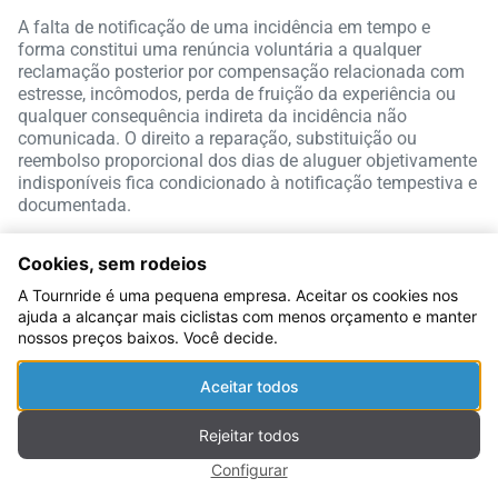
A falta de notificação de uma incidência em tempo e
forma constitui uma renúncia voluntária a qualquer
reclamação posterior por compensação relacionada com
estresse, incômodos, perda de fruição da experiência ou
qualquer consequência indireta da incidência não
comunicada. O direito a reparação, substituição ou
reembolso proporcional dos dias de aluguer objetivamente
indisponíveis fica condicionado à notificação tempestiva e
documentada.
Limitação de Responsabilidade
Cookies, sem rodeios
A responsabilidade da Tournride por incidências que
A Tournride é uma pequena empresa. Aceitar os cookies nos
afetem o material alugado está limitada a:
ajuda a alcançar mais ciclistas com menos orçamento e manter
nossos preços baixos. Você decide.
O custo da reparação ou substituição do material,
conforme as condições descritas na secção
Aceitar todos
“Tournride Full Assistance” se essa cobertura tiver
sido contratada.
Rejeitar todos
O reembolso proporcional dos dias de aluguer
durante os quais o material esteve objetivamente
Configurar
indisponível por uma impossibilidade técnica