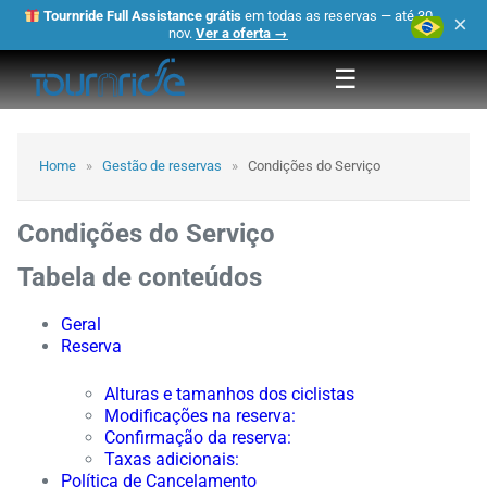
Tournride Full Assistance grátis
em todas as reservas — até 30
×
nov.
Ver a oferta →
☰
Home
»
Gestão de reservas
»
Condições do Serviço
Condições do Serviço
Tabela de conteúdos
Geral
Reserva
Alturas e tamanhos dos ciclistas
Modificações na reserva:
Confirmação da reserva:
Taxas adicionais:
Política de Cancelamento