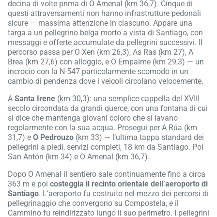
decina di volte prima di O Amenal (km 36,7). Cinque di
questi attraversamenti non hanno infrastrutture pedonali
sicure — massima attenzione in ciascuno. Appare una
targa a un pellegrino belga morto a vista di Santiago, con
messaggi e offerte accumulate da pellegrini successivi. Il
percorso passa per O Xen (km 26,3), As Ras (km 27), A
Brea (km 27,6) con alloggio, e O Empalme (km 29,3) — un
incrocio con la N-547 particolarmente scomodo in un
cambio di pendenza dove i veicoli circolano velocemente.
A
Santa Irene
(km 30,3): una semplice cappella del XVIII
secolo circondata da grandi querce, con una fontana di cui
si dice che mantenga giovani coloro che si lavano
regolarmente con la sua acqua. Prosegui per A Rúa (km
31,7) e
O Pedrouzo
(km 33) — l’ultima tappa standard dei
pellegrini a piedi, servizi completi, 18 km da Santiago. Poi
San Antón (km 34) e O Amenal (km 36,7).
Dopo O Amenal il sentiero sale continuamente fino a circa
363 m e poi
costeggia il recinto orientale dell’aeroporto di
Santiago
. L’aeroporto fu costruito nel mezzo dei percorsi di
pellegrinaggio che convergono su Compostela, e il
Cammino fu reindirizzato lungo il suo perimetro. I pellegrini