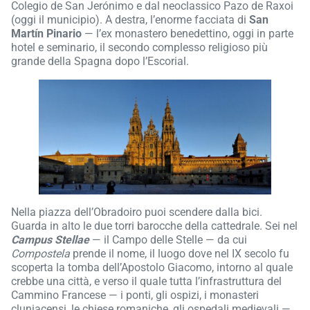
Colegio de San Jerónimo e dal neoclassico Pazo de Raxoi
(oggi il municipio). A destra, l’enorme facciata di
San
Martín Pinario
— l’ex monastero benedettino, oggi in parte
hotel e seminario, il secondo complesso religioso più
grande della Spagna dopo l’Escorial.
Nella piazza dell’Obradoiro puoi scendere dalla bici.
Guarda in alto le due torri barocche della cattedrale. Sei nel
Campus Stellae
— il Campo delle Stelle — da cui
Compostela
prende il nome, il luogo dove nel IX secolo fu
scoperta la tomba dell’Apostolo Giacomo, intorno al quale
crebbe una città, e verso il quale tutta l’infrastruttura del
Cammino Francese — i ponti, gli ospizi, i monasteri
cluniacensi, le chiese romaniche, gli ospedali medievali —