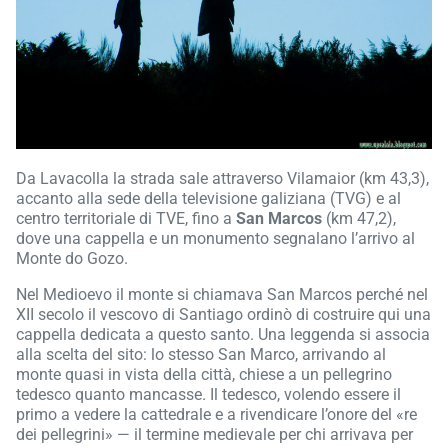
Da Lavacolla la strada sale attraverso Vilamaior (km 43,3),
accanto alla sede della televisione galiziana (TVG) e al
centro territoriale di TVE, fino a
San Marcos
(km 47,2),
dove una cappella e un monumento segnalano l’arrivo al
Monte do Gozo.
Nel Medioevo il monte si chiamava San Marcos perché nel
XII secolo il vescovo di Santiago ordinò di costruire qui una
cappella dedicata a questo santo. Una leggenda si associa
alla scelta del sito: lo stesso San Marco, arrivando al
monte quasi in vista della città, chiese a un pellegrino
tedesco quanto mancasse. Il tedesco, volendo essere il
primo a vedere la cattedrale e a rivendicare l’onore del «re
dei pellegrini» — il termine medievale per chi arrivava per