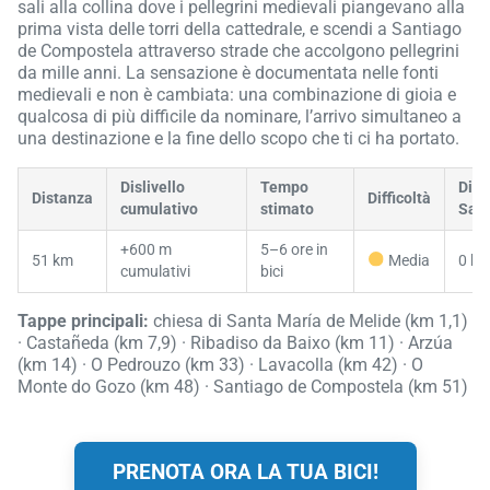
sali alla collina dove i pellegrini medievali piangevano alla
prima vista delle torri della cattedrale, e scendi a Santiago
de Compostela attraverso strade che accolgono pellegrini
da mille anni. La sensazione è documentata nelle fonti
medievali e non è cambiata: una combinazione di gioia e
qualcosa di più difficile da nominare, l’arrivo simultaneo a
una destinazione e la fine dello scopo che ti ci ha portato.
Dislivello
Tempo
Dist
Distanza
Difficoltà
cumulativo
stimato
Sant
+600 m
5–6 ore in
51 km
Media
0 k
cumulativi
bici
Tappe principali:
chiesa di Santa María de Melide (km 1,1)
· Castañeda (km 7,9) · Ribadiso da Baixo (km 11) · Arzúa
(km 14) · O Pedrouzo (km 33) · Lavacolla (km 42) · O
Monte do Gozo (km 48) · Santiago de Compostela (km 51)
PRENOTA ORA LA TUA BICI!