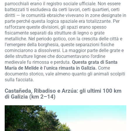
parrocchiali erano il registro sociale ufficiale. Non essere
battezzati ti escludeva da certi lavori, certi quartieri, certi
diritti — le comunità ebraiche vivevano in zone designate in
parte perché questa logica spaziale era totalizzante. Per
rafforzare queste divisioni, gli spazi erano spesso
fisicamente separati da strutture di legno o grate
metalliche. Nel periodo gotico, con la crescita delle città e
l’emergere della borghesia, queste separazioni fisiche
cominciarono a dissolversi. La maggior parte delle grate e
delle strutture lignee che documentavano l’ordine
medievale fu rimossa e perduta.
Questa grata di Santa
María de Melide è l’unica rimasta in Galizia.
Come
documento storico, vale almeno quanto gli animali scolpiti
sulla facciata.
Castañeda, Ribadiso e Arzúa: gli ultimi 100 km
di Galizia (km 2–14)