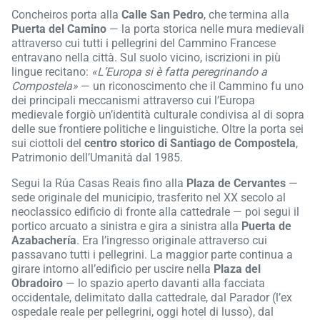
Concheiros porta alla
Calle San Pedro
, che termina alla
Puerta del Camino
— la porta storica nelle mura medievali
attraverso cui tutti i pellegrini del Cammino Francese
entravano nella città. Sul suolo vicino, iscrizioni in più
lingue recitano:
«L’Europa si è fatta peregrinando a
Compostela»
— un riconoscimento che il Cammino fu uno
dei principali meccanismi attraverso cui l’Europa
medievale forgiò un’identità culturale condivisa al di sopra
delle sue frontiere politiche e linguistiche. Oltre la porta sei
sui ciottoli del
centro storico di Santiago de Compostela
,
Patrimonio dell’Umanità dal 1985.
Segui la Rúa Casas Reais fino alla
Plaza de Cervantes
—
sede originale del municipio, trasferito nel XX secolo al
neoclassico edificio di fronte alla cattedrale — poi segui il
portico arcuato a sinistra e gira a sinistra alla
Puerta de
Azabachería
. Era l’ingresso originale attraverso cui
passavano tutti i pellegrini. La maggior parte continua a
girare intorno all’edificio per uscire nella
Plaza del
Obradoiro
— lo spazio aperto davanti alla facciata
occidentale, delimitato dalla cattedrale, dal Parador (l’ex
ospedale reale per pellegrini, oggi hotel di lusso), dal