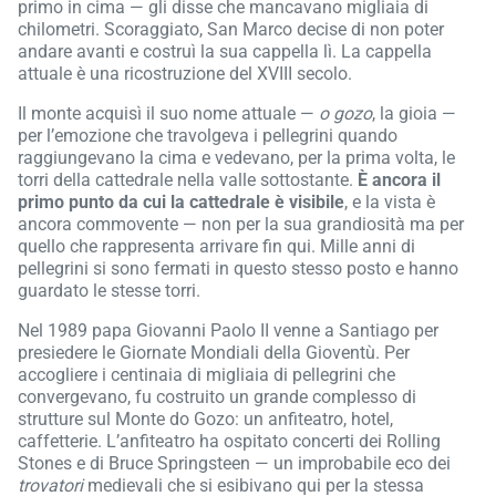
primo in cima — gli disse che mancavano migliaia di
chilometri. Scoraggiato, San Marco decise di non poter
andare avanti e costruì la sua cappella lì. La cappella
attuale è una ricostruzione del XVIII secolo.
Il monte acquisì il suo nome attuale —
o gozo
, la gioia —
per l’emozione che travolgeva i pellegrini quando
raggiungevano la cima e vedevano, per la prima volta, le
torri della cattedrale nella valle sottostante.
È ancora il
primo punto da cui la cattedrale è visibile
, e la vista è
ancora commovente — non per la sua grandiosità ma per
quello che rappresenta arrivare fin qui. Mille anni di
pellegrini si sono fermati in questo stesso posto e hanno
guardato le stesse torri.
Nel 1989 papa Giovanni Paolo II venne a Santiago per
presiedere le Giornate Mondiali della Gioventù. Per
accogliere i centinaia di migliaia di pellegrini che
convergevano, fu costruito un grande complesso di
strutture sul Monte do Gozo: un anfiteatro, hotel,
caffetterie. L’anfiteatro ha ospitato concerti dei Rolling
Stones e di Bruce Springsteen — un improbabile eco dei
trovatori
medievali che si esibivano qui per la stessa