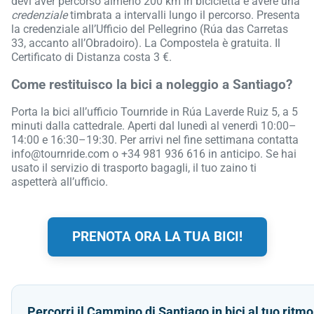
devi aver percorso almeno 200 km in bicicletta e avere una
credenziale
timbrata a intervalli lungo il percorso. Presenta
la credenziale all’Ufficio del Pellegrino (Rúa das Carretas
33, accanto all’Obradoiro). La Compostela è gratuita. Il
Certificato di Distanza costa 3 €.
Come restituisco la bici a noleggio a Santiago?
Porta la bici all’ufficio Tournride in Rúa Laverde Ruiz 5, a 5
minuti dalla cattedrale. Aperti dal lunedì al venerdì 10:00–
14:00 e 16:30–19:30. Per arrivi nel fine settimana contatta
info@tournride.com o +34 981 936 616 in anticipo. Se hai
usato il servizio di trasporto bagagli, il tuo zaino ti
aspetterà all’ufficio.
PRENOTA ORA LA TUA BICI!
Percorri il Cammino di Santiago in bici al tuo ritmo