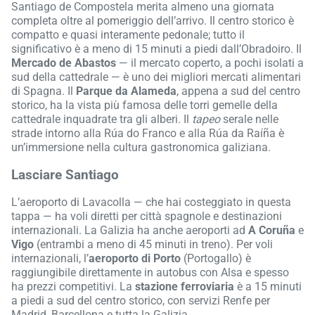
Santiago de Compostela merita almeno una giornata
completa oltre al pomeriggio dell’arrivo. Il centro storico è
compatto e quasi interamente pedonale; tutto il
significativo è a meno di 15 minuti a piedi dall’Obradoiro. Il
Mercado de Abastos
— il mercato coperto, a pochi isolati a
sud della cattedrale — è uno dei migliori mercati alimentari
di Spagna. Il
Parque da Alameda
, appena a sud del centro
storico, ha la vista più famosa delle torri gemelle della
cattedrale inquadrate tra gli alberi. Il
tapeo
serale nelle
strade intorno alla Rúa do Franco e alla Rúa da Raíña è
un’immersione nella cultura gastronomica galiziana.
Lasciare Santiago
L’aeroporto di Lavacolla — che hai costeggiato in questa
tappa — ha voli diretti per città spagnole e destinazioni
internazionali. La Galizia ha anche aeroporti ad
A Coruña
e
Vigo
(entrambi a meno di 45 minuti in treno). Per voli
internazionali, l’
aeroporto di Porto
(Portogallo) è
raggiungibile direttamente in autobus con Alsa e spesso
ha prezzi competitivi. La
stazione ferroviaria
è a 15 minuti
a piedi a sud del centro storico, con servizi Renfe per
Madrid, Barcellona e tutta la Galizia.