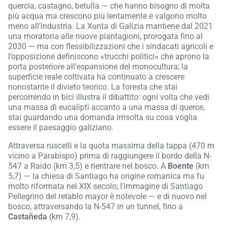
quercia, castagno, betulla — che hanno bisogno di molta
più acqua ma crescono più lentamente e valgono molto
meno all’industria. La Xunta di Galizia mantiene dal 2021
una moratoria alle nuove piantagioni, prorogata fino al
2030 — ma con flessibilizzazioni che i sindacati agricoli e
l’opposizione definiscono «trucchi politici» che aprono la
porta posteriore all’espansione del monocultura; la
superficie reale coltivata ha continuato a crescere
nonostante il divieto teorico. La foresta che stai
percorrendo in bici illustra il dibattito: ogni volta che vedi
una massa di eucalipti accanto a una massa di querce,
stai guardando una domanda irrisolta su cosa voglia
essere il paesaggio galiziano.
Attraversa ruscelli e la quota massima della tappa (470 m
vicino a Parabispo) prima di raggiungere il bordo della N-
547 a Raído (km 3,5) e rientrare nel bosco. A
Boente
(km
5,7) — la chiesa di Santiago ha origine romanica ma fu
molto riformata nel XIX secolo; l’immagine di Santiago
Pellegrino del retablo mayor è notevole — e di nuovo nel
bosco, attraversando la N-547 in un tunnel, fino a
Castañeda
(km 7,9).