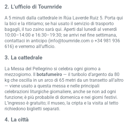
2. L’ufficio di Tournride
A 5 minuti dalla cattedrale in Rúa Laverde Ruiz 5. Porta qui
la bici e la ritiriamo; se hai usato il servizio di trasporto
bagagli, il tuo zaino sarà qui. Aperti dal lunedì al venerdì
10:00–14:00 e 16:30–19:30; se arrivi nel fine settimana,
contattaci in anticipo (info@tournride.com o +34 981 936
616) e verremo all’ufficio.
3. La cattedrale
La Messa del Pellegrino si celebra ogni giorno a
mezzogiorno. Il
botafumeiro
— il turibolo d’argento da 80
kg che oscilla in un arco di 65 metri da un transetto all’altro
— viene usato a questa messa e nelle principali
celebrazioni liturgiche giornaliere, anche se non ad ogni
funzione; è più probabile di domenica e nei giorni festivi.
L’ingresso è gratuito; il museo, la cripta e la visita al tetto
richiedono biglietti separati.
4. La città