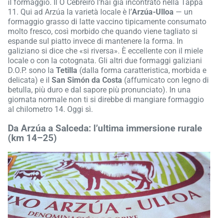
il formaggio. Il O Cebreiro l’hai già incontrato nella Tappa
11. Qui ad Arzúa la varietà locale è l’
Arzúa-Ulloa
— un
formaggio grasso di latte vaccino tipicamente consumato
molto fresco, così morbido che quando viene tagliato si
espande sul piatto invece di mantenere la forma. In
galiziano si dice che «si riversa». È eccellente con il miele
locale o con la cotognata. Gli altri due formaggi galiziani
D.O.P. sono la
Tetilla
(dalla forma caratteristica, morbida e
delicata) e il
San Simón da Costa
(affumicato con legno di
betulla, più duro e dal sapore più pronunciato). In una
giornata normale non ti si direbbe di mangiare formaggio
al chilometro 14. Oggi sì.
Da Arzúa a Salceda: l’ultima immersione rurale
(km 14–25)