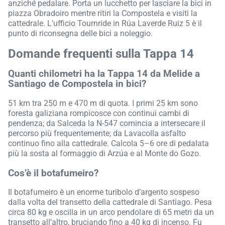
anziché pedalare. Porta un lucchetto per lasciare la bici in
piazza Obradoiro mentre ritiri la Compostela e visiti la
cattedrale. L’ufficio Tournride in Rúa Laverde Ruiz 5 è il
punto di riconsegna delle bici a noleggio.
Domande frequenti sulla Tappa 14
Quanti chilometri ha la Tappa 14 da Melide a
Santiago de Compostela in bici?
51 km tra 250 m e 470 m di quota. I primi 25 km sono
foresta galiziana rompicosce con continui cambi di
pendenza; da Salceda la N-547 comincia a intersecare il
percorso più frequentemente; da Lavacolla asfalto
continuo fino alla cattedrale. Calcola 5–6 ore di pedalata
più la sosta al formaggio di Arzúa e al Monte do Gozo.
Cos’è il botafumeiro?
Il botafumeiro è un enorme turibolo d’argento sospeso
dalla volta del transetto della cattedrale di Santiago. Pesa
circa 80 kg e oscilla in un arco pendolare di 65 metri da un
transetto all’altro, bruciando fino a 40 kg di incenso. Fu