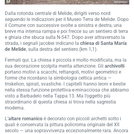
Dalla rotonda centrale di Melide, dirigiti verso nord
seguendo le indicazioni per il Museo Terra de Melide. Dopo
il Comune con successive svolte a sinistra e destra, una
breve ma intensa rampa e poi frecce su un sentiero di terra
e ghiaia che sbuca sulla N-547. Dopo aver attraversato la
strada, i segnali jacobei indicano la
chiesa di Santa María
de Melide
, sulla destra del sentiero (km 1,1).
Fermati qui. La chiesa è piccola e molto modificata, ma la
sua decorazione scolpita merita attenzione. Gli
archivolti
portano motivi a scacchi, rettangoli, motivi geometrici e
forme che ricordano la simbologia celtica antica —
triskelion, spirali, svastiche. I capitelli hanno leoni e bestie
nella stessa funzione protettiva-e-minacciosa che abbiamo
visto a Barbadelo nella Tappa 13. Ma l’oggetto più
straordinario di questa chiesa si trova nella sagrestia
moderna.
L’
altare romanico
è decorato con piccoli archetti sotto i
quali è conservata la pittura policroma originale del XII
secolo — una sopravvivenza eccezionalmente rara. Ancora