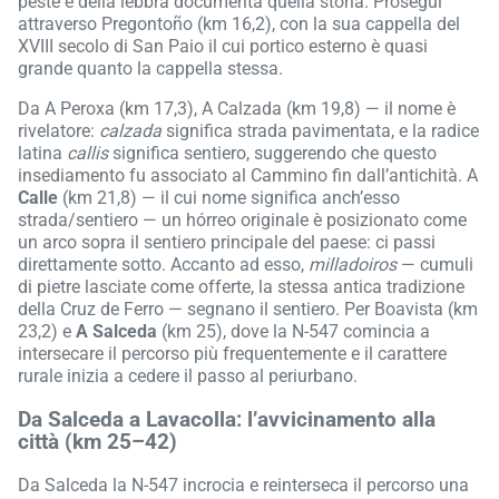
peste e della lebbra documenta quella storia. Prosegui
attraverso Pregontoño (km 16,2), con la sua cappella del
XVIII secolo di San Paio il cui portico esterno è quasi
grande quanto la cappella stessa.
Da A Peroxa (km 17,3), A Calzada (km 19,8) — il nome è
rivelatore:
calzada
significa strada pavimentata, e la radice
latina
callis
significa sentiero, suggerendo che questo
insediamento fu associato al Cammino fin dall’antichità. A
Calle
(km 21,8) — il cui nome significa anch’esso
strada/sentiero — un hórreo originale è posizionato come
un arco sopra il sentiero principale del paese: ci passi
direttamente sotto. Accanto ad esso,
milladoiros
— cumuli
di pietre lasciate come offerte, la stessa antica tradizione
della Cruz de Ferro — segnano il sentiero. Per Boavista (km
23,2) e
A Salceda
(km 25), dove la N-547 comincia a
intersecare il percorso più frequentemente e il carattere
rurale inizia a cedere il passo al periurbano.
Da Salceda a Lavacolla: l’avvicinamento alla
città (km 25–42)
Da Salceda la N-547 incrocia e reinterseca il percorso una