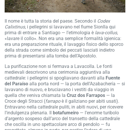
Il nome è tutta la storia del paese. Secondo il
Codex
Calixtinus
, i pellegrini si lavavano nel fiume Sionlla qui
prima di entrare a Santiago — l’etimologia è
lava-collus
,
«lavare il collo». Non era una semplice formalità igienica:
era una preparazione rituale, il lavaggio fisico dello sporco
della strada come simbolo dei peccati lasciati indietro
prima di presentarsi alla tomba dell’Apostolo.
La purificazione non si fermava a Lavacolla. Le fonti
medievali descrivono una cerimonia aggiuntiva alla
cattedrale: i pellegrini si spogliavano davanti alla
Fuente
del Paraíso
alla porta nord — la porta dell’Azabachería — si
lavavano di nuovo, e bruciavano i vestiti da viaggio in
quella che veniva chiamata la
Cruz dos Farrapos
— la
Croce degli Stracci (
farrapo
è il galiziano per abiti usati).
Entravano nella cattedrale puliti, in abiti nuovi, per ricevere
l’indulgenza plenaria. Il
botafumeiro
— l’enorme turibolo
d’argento sospeso dall’arco del transetto della cattedrale
che oscilla in uno spettacolare arco di pendolo — fu