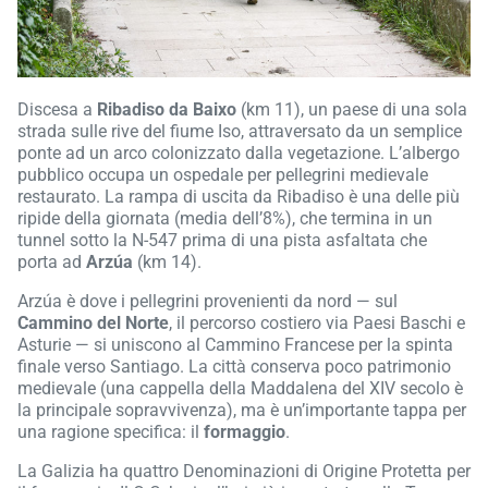
Discesa a
Ribadiso da Baixo
(km 11), un paese di una sola
strada sulle rive del fiume Iso, attraversato da un semplice
ponte ad un arco colonizzato dalla vegetazione. L’albergo
pubblico occupa un ospedale per pellegrini medievale
restaurato. La rampa di uscita da Ribadiso è una delle più
ripide della giornata (media dell’8%), che termina in un
tunnel sotto la N-547 prima di una pista asfaltata che
porta ad
Arzúa
(km 14).
Arzúa è dove i pellegrini provenienti da nord — sul
Cammino del Norte
, il percorso costiero via Paesi Baschi e
Asturie — si uniscono al Cammino Francese per la spinta
finale verso Santiago. La città conserva poco patrimonio
medievale (una cappella della Maddalena del XIV secolo è
la principale sopravvivenza), ma è un’importante tappa per
una ragione specifica: il
formaggio
.
La Galizia ha quattro Denominazioni di Origine Protetta per