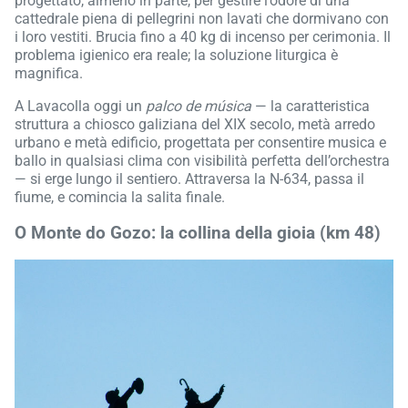
progettato, almeno in parte, per gestire l’odore di una
cattedrale piena di pellegrini non lavati che dormivano con
i loro vestiti. Brucia fino a 40 kg di incenso per cerimonia. Il
problema igienico era reale; la soluzione liturgica è
magnifica.
A Lavacolla oggi un
palco de música
— la caratteristica
struttura a chiosco galiziana del XIX secolo, metà arredo
urbano e metà edificio, progettata per consentire musica e
ballo in qualsiasi clima con visibilità perfetta dell’orchestra
— si erge lungo il sentiero. Attraversa la N-634, passa il
fiume, e comincia la salita finale.
O Monte do Gozo: la collina della gioia (km 48)