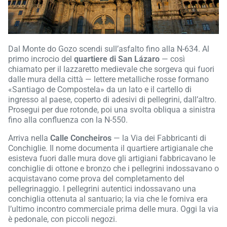
Dal Monte do Gozo scendi sull’asfalto fino alla N-634. Al
primo incrocio del
quartiere di San Lázaro
— così
chiamato per il lazzaretto medievale che sorgeva qui fuori
dalle mura della città — lettere metalliche rosse formano
«Santiago de Compostela» da un lato e il cartello di
ingresso al paese, coperto di adesivi di pellegrini, dall’altro.
Prosegui per due rotonde, poi una svolta obliqua a sinistra
fino alla confluenza con la N-550.
Arriva nella
Calle Concheiros
— la Via dei Fabbricanti di
Conchiglie. Il nome documenta il quartiere artigianale che
esisteva fuori dalle mura dove gli artigiani fabbricavano le
conchiglie di ottone e bronzo che i pellegrini indossavano o
acquistavano come prova del completamento del
pellegrinaggio. I pellegrini autentici indossavano una
conchiglia ottenuta al santuario; la via che le forniva era
l’ultimo incontro commerciale prima delle mura. Oggi la via
è pedonale, con piccoli negozi.