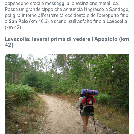
appendono croci e messaggi alla recinzione metallica.
Passa un grande cippo che annuncia l’ingresso a Santiago,
poi gira intorno all’estremità occidentale dell’aeroporto fino
a
San Paio
(km 40,6) e scendi sull’asfalto fino a
Lavacolla
(km 42).
Lavacolla: lavarsi prima di vedere l’Apostolo (km
42)