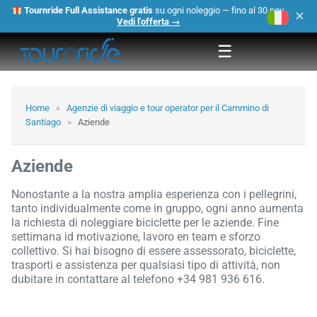
Tournride Full Assistance gratis
su ogni noleggio — fino al 30 nov.
×
Vedi l'offerta →
☰
Home
»
Agenzie di viaggio e tour operator per il Cammino di
Santiago
»
Aziende
Aziende
Nonostante a la nostra amplia esperienza con i pellegrini,
tanto individualmente come in gruppo, ogni anno aumenta
la richiesta di noleggiare biciclette per le aziende. Fine
settimana id motivazione, lavoro en team e sforzo
collettivo. Si hai bisogno di essere assessorato, biciclette,
trasporti e assistenza per qualsiasi tipo di attività, non
dubitare in contattare al telefono +34 981 936 616.