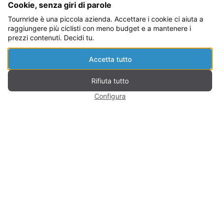
sostenibilità
Cookie, senza giri di parole
Tournride è una piccola azienda. Accettare i cookie ci aiuta a
raggiungere più ciclisti con meno budget e a mantenere i
Gestione prenotazioni
prezzi contenuti. Decidi tu.
Assicurazione di Cancellazione
Accetta tutto
Condizioni di servizio
Tournride Full Assistance
Rifiuta tutto
Contattaci
Trasferimento Bagagli
Configura
Domande frequenti
Agenzie di viaggio e tour
operator per il Cammino
di Santiago
I nostri partner sul Cammino di
Santiago
Aziende
Agenzie di viaggio e tour operator