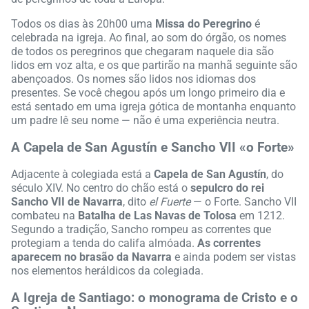
Todos os dias às 20h00 uma
Missa do Peregrino
é
celebrada na igreja. Ao final, ao som do órgão, os nomes
de todos os peregrinos que chegaram naquele dia são
lidos em voz alta, e os que partirão na manhã seguinte são
abençoados. Os nomes são lidos nos idiomas dos
presentes. Se você chegou após um longo primeiro dia e
está sentado em uma igreja gótica de montanha enquanto
um padre lê seu nome — não é uma experiência neutra.
A Capela de San Agustín e Sancho VII «o Forte»
Adjacente à colegiada está a
Capela de San Agustín
, do
século XIV. No centro do chão está o
sepulcro do rei
Sancho VII de Navarra
, dito
el Fuerte
— o Forte. Sancho VII
combateu na
Batalha de Las Navas de Tolosa
em 1212.
Segundo a tradição, Sancho rompeu as correntes que
protegiam a tenda do califa almóada.
As correntes
aparecem no brasão da Navarra
e ainda podem ser vistas
nos elementos heráldicos da colegiada.
A Igreja de Santiago: o monograma de Cristo e o