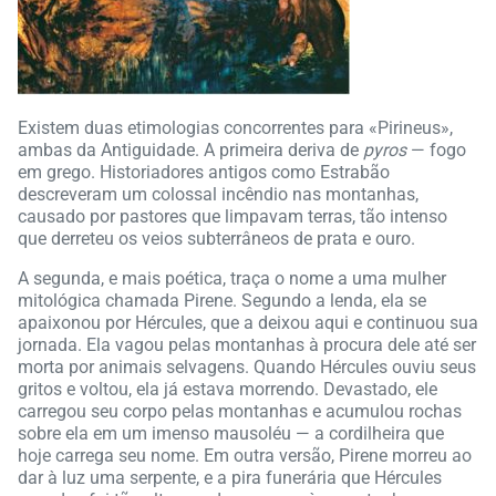
Existem duas etimologias concorrentes para «Pirineus»,
ambas da Antiguidade. A primeira deriva de
pyros
— fogo
em grego. Historiadores antigos como Estrabão
descreveram um colossal incêndio nas montanhas,
causado por pastores que limpavam terras, tão intenso
que derreteu os veios subterrâneos de prata e ouro.
A segunda, e mais poética, traça o nome a uma mulher
mitológica chamada Pirene. Segundo a lenda, ela se
apaixonou por Hércules, que a deixou aqui e continuou sua
jornada. Ela vagou pelas montanhas à procura dele até ser
morta por animais selvagens. Quando Hércules ouviu seus
gritos e voltou, ela já estava morrendo. Devastado, ele
carregou seu corpo pelas montanhas e acumulou rochas
sobre ela em um imenso mausoléu — a cordilheira que
hoje carrega seu nome. Em outra versão, Pirene morreu ao
dar à luz uma serpente, e a pira funerária que Hércules