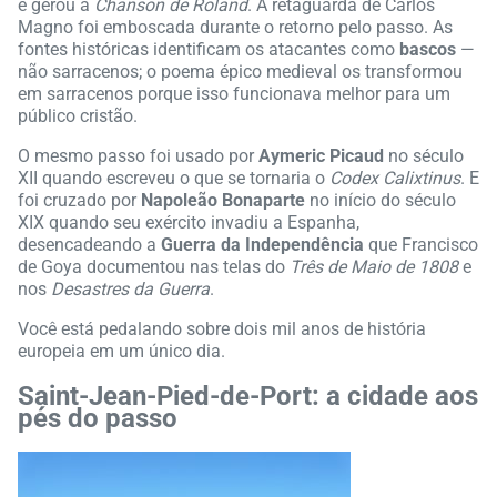
e gerou a
Chanson de Roland
. A retaguarda de Carlos
Magno foi emboscada durante o retorno pelo passo. As
fontes históricas identificam os atacantes como
bascos
—
não sarracenos; o poema épico medieval os transformou
em sarracenos porque isso funcionava melhor para um
público cristão.
O mesmo passo foi usado por
Aymeric Picaud
no século
XII quando escreveu o que se tornaria o
Codex Calixtinus
. E
foi cruzado por
Napoleão Bonaparte
no início do século
XIX quando seu exército invadiu a Espanha,
desencadeando a
Guerra da Independência
que Francisco
de Goya documentou nas telas do
Três de Maio de 1808
e
nos
Desastres da Guerra
.
Você está pedalando sobre dois mil anos de história
europeia em um único dia.
Saint-Jean-Pied-de-Port: a cidade aos
pés do passo