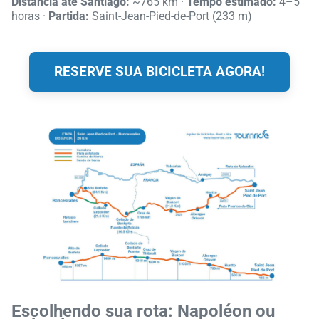
Distância até Santiago:
~765 km ·
Tempo estimado:
4–5
horas ·
Partida:
Saint-Jean-Pied-de-Port (233 m)
RESERVE SUA BICICLETA AGORA!
Escolhendo sua rota: Napoléon ou