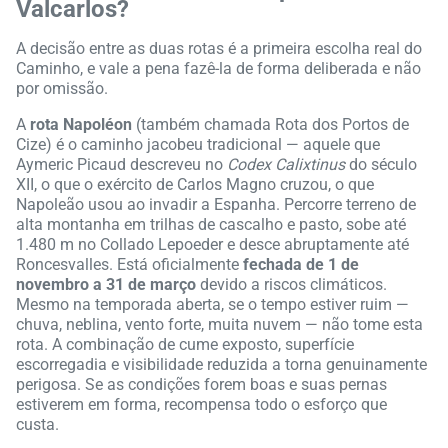
Valcarlos?
A decisão entre as duas rotas é a primeira escolha real do
Caminho, e vale a pena fazê-la de forma deliberada e não
por omissão.
A
rota Napoléon
(também chamada Rota dos Portos de
Cize) é o caminho jacobeu tradicional — aquele que
Aymeric Picaud descreveu no
Codex Calixtinus
do século
XII, o que o exército de Carlos Magno cruzou, o que
Napoleão usou ao invadir a Espanha. Percorre terreno de
alta montanha em trilhas de cascalho e pasto, sobe até
1.480 m no Collado Lepoeder e desce abruptamente até
Roncesvalles. Está oficialmente
fechada de 1 de
novembro a 31 de março
devido a riscos climáticos.
Mesmo na temporada aberta, se o tempo estiver ruim —
chuva, neblina, vento forte, muita nuvem — não tome esta
rota. A combinação de cume exposto, superfície
escorregadia e visibilidade reduzida a torna genuinamente
perigosa. Se as condições forem boas e suas pernas
estiverem em forma, recompensa todo o esforço que
custa.