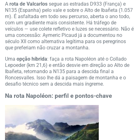
A
rota de Valcarlos
segue as estradas D933 (França) e
N135 (Espanha) pelo vale e sobre o Alto de Ibañeta (1.057
m). É asfaltada em todo seu percurso, aberta o ano todo,
com um gradiente mais consistente. Há tráfego de
veículos — use colete refletivo e luzes se necessário. Não é
uma concessão: Aymeric Picaud já a documentou no
século XII como alternativa legítima para os peregrinos
que preferiam não cruzar a montanha.
Uma
opção híbrida
: faça a rota Napoléon até o Collado
Lepoeder (km 21,6) e então desvie em direção ao Alto de
Ibañeta, retomando a N135 para a descida final a
Roncesvalles. Isso lhe dá a paisagem de montanha e o
desafio técnico sem a descida mais íngreme.
Na rota Napoléon: perfil e pontos-chave