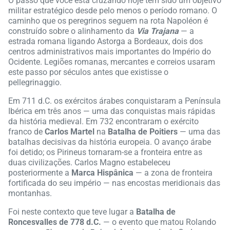
O passo que você está cruzando hoje tem sido um objetivo
militar estratégico desde pelo menos o período romano. O
caminho que os peregrinos seguem na rota Napoléon é
construído sobre o alinhamento da
Via Trajana
— a
estrada romana ligando Astorga a Bordeaux, dois dos
centros administrativos mais importantes do Império do
Ocidente. Legiões romanas, mercantes e correios usaram
este passo por séculos antes que existisse o
pellegrinaggio.
Em 711 d.C. os exércitos árabes conquistaram a Península
Ibérica em três anos — uma das conquistas mais rápidas
da história medieval. Em 732 encontraram o exército
franco de
Carlos Martel
na
Batalha de Poitiers
— uma das
batalhas decisivas da história europeia. O avanço árabe
foi detido; os Pirineus tornaram-se a fronteira entre as
duas civilizações. Carlos Magno estabeleceu
posteriormente a
Marca Hispânica
— a zona de fronteira
fortificada do seu império — nas encostas meridionais das
montanhas.
Foi neste contexto que teve lugar a
Batalha de
Roncesvalles de 778 d.C.
— o evento que matou Rolando