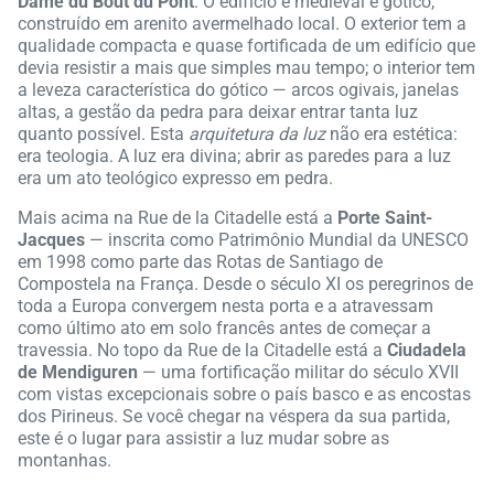
Dame du Bout du Pont
. O edifício é medieval e gótico,
construído em arenito avermelhado local. O exterior tem a
qualidade compacta e quase fortificada de um edifício que
devia resistir a mais que simples mau tempo; o interior tem
a leveza característica do gótico — arcos ogivais, janelas
altas, a gestão da pedra para deixar entrar tanta luz
quanto possível. Esta
arquitetura da luz
não era estética:
era teologia. A luz era divina; abrir as paredes para a luz
era um ato teológico expresso em pedra.
Mais acima na Rue de la Citadelle está a
Porte Saint-
Jacques
— inscrita como Patrimônio Mundial da UNESCO
em 1998 como parte das Rotas de Santiago de
Compostela na França. Desde o século XI os peregrinos de
toda a Europa convergem nesta porta e a atravessam
como último ato em solo francês antes de começar a
travessia. No topo da Rue de la Citadelle está a
Ciudadela
de Mendiguren
— uma fortificação militar do século XVII
com vistas excepcionais sobre o país basco e as encostas
dos Pirineus. Se você chegar na véspera da sua partida,
este é o lugar para assistir a luz mudar sobre as
montanhas.