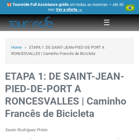
Tournride Full Assistance grátis
em todas as reservas — até 30
×
nov.
Ver a oferta →
☰
Home
»
ETAPA 1: DE SAINT-JEAN-PIED-DE-PORT A
RONCESVALLES | Caminho Francês de Bicicleta
ETAPA 1: DE SAINT-JEAN-
PIED-DE-PORT A
RONCESVALLES | Caminho
Francês de Bicicleta
Xavier Rodríguez Prieto