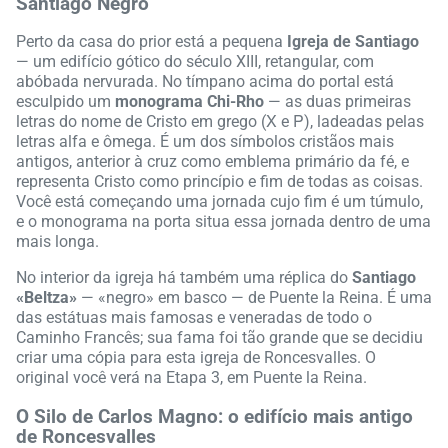
Santiago Negro
Perto da casa do prior está a pequena
Igreja de Santiago
— um edifício gótico do século XIII, retangular, com
abóbada nervurada. No tímpano acima do portal está
esculpido um
monograma Chi-Rho
— as duas primeiras
letras do nome de Cristo em grego (Χ e Ρ), ladeadas pelas
letras alfa e ômega. É um dos símbolos cristãos mais
antigos, anterior à cruz como emblema primário da fé, e
representa Cristo como princípio e fim de todas as coisas.
Você está começando uma jornada cujo fim é um túmulo,
e o monograma na porta situa essa jornada dentro de uma
mais longa.
No interior da igreja há também uma réplica do
Santiago
«Beltza»
— «negro» em basco — de Puente la Reina. É uma
das estátuas mais famosas e veneradas de todo o
Caminho Francês; sua fama foi tão grande que se decidiu
criar uma cópia para esta igreja de Roncesvalles. O
original você verá na Etapa 3, em Puente la Reina.
O Silo de Carlos Magno: o edifício mais antigo
de Roncesvalles