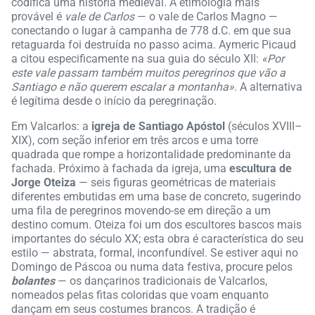
codifica uma história medieval. A etimologia mais
provável é
vale de Carlos
— o vale de Carlos Magno —
conectando o lugar à campanha de 778 d.C. em que sua
retaguarda foi destruída no passo acima. Aymeric Picaud
a citou especificamente na sua guia do século XII:
«Por
este vale passam também muitos peregrinos que vão a
Santiago e não querem escalar a montanha»
. A alternativa
é legítima desde o início da peregrinação.
Em Valcarlos: a
igreja de Santiago Apóstol
(séculos XVIII–
XIX), com seção inferior em três arcos e uma torre
quadrada que rompe a horizontalidade predominante da
fachada. Próximo à fachada da igreja, uma
escultura de
Jorge Oteiza
— seis figuras geométricas de materiais
diferentes embutidas em uma base de concreto, sugerindo
uma fila de peregrinos movendo-se em direção a um
destino comum. Oteiza foi um dos escultores bascos mais
importantes do século XX; esta obra é característica do seu
estilo — abstrata, formal, inconfundível. Se estiver aqui no
Domingo de Páscoa ou numa data festiva, procure pelos
bolantes
— os dançarinos tradicionais de Valcarlos,
nomeados pelas fitas coloridas que voam enquanto
dançam em seus costumes brancos. A tradição é