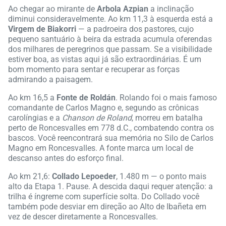
Ao chegar ao mirante de
Arbola Azpian
a inclinação
diminui consideravelmente. Ao km 11,3 à esquerda está a
Virgem de Biakorri
— a padroeira dos pastores, cujo
pequeno santuário à beira da estrada acumula oferendas
dos milhares de peregrinos que passam. Se a visibilidade
estiver boa, as vistas aqui já são extraordinárias. É um
bom momento para sentar e recuperar as forças
admirando a paisagem.
Ao km 16,5 a
Fonte de Roldán
. Rolando foi o mais famoso
comandante de Carlos Magno e, segundo as crônicas
carolíngias e a
Chanson de Roland
, morreu em batalha
perto de Roncesvalles em 778 d.C., combatendo contra os
bascos. Você reencontrará sua memória no Silo de Carlos
Magno em Roncesvalles. A fonte marca um local de
descanso antes do esforço final.
Ao km 21,6:
Collado Lepoeder
, 1.480 m — o ponto mais
alto da Etapa 1. Pause. A descida daqui requer atenção: a
trilha é íngreme com superfície solta. Do Collado você
também pode desviar em direção ao Alto de Ibañeta em
vez de descer diretamente a Roncesvalles.