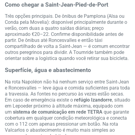
Como chegar a Saint-Jean-Pied-de-Port
Três opções principais. De ônibus de Pamplona (Alsa ou
Conda pela Movelia): disponível principalmente durante o
verão, com duas a quatro saídas diárias; preço
aproximado €20–22. Confirme disponibilidade antes de
partir. De ônibus até Roncesvalles e então táxi
compartilhado de volta a Saint-Jean — é comum encontrar
outros peregrinos para dividir. A Tournride também pode
orientar sobre a logística quando você retirar sua bicicleta.
Superfície, água e abastecimento
Na rota Napoléon não há nenhum serviço entre Saint-Jean
e Roncesvalles — leve água e comida suficientes para toda
a travessia. As fontes no percurso às vezes estão secas.
Em caso de emergência existe o
refúgio Izandorre
, situado
em Lepoeder próximo à altitude máxima, equipado com
um
sistema de comunicação em rede TETRA
que garante
cobertura em qualquer condição meteorológica e conecta
com o 112 com apenas pressionar um botão. Na rota
Valcarlos o abastecimento é muito mais simples ao