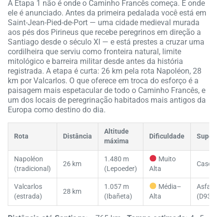
A Etapa 1 não é onde o Caminho Francês começa. É onde
ele é anunciado. Antes da primeira pedalada você está em
Saint-Jean-Pied-de-Port — uma cidade medieval murada
aos pés dos Pirineus que recebe peregrinos em direção a
Santiago desde o século XI — e está prestes a cruzar uma
cordilheira que serviu como fronteira natural, limite
mitológico e barreira militar desde antes da história
registrada. A etapa é curta: 26 km pela rota Napoléon, 28
km por Valcarlos. O que oferece em troca do esforço é a
paisagem mais espetacular de todo o Caminho Francês, e
um dos locais de peregrinação habitados mais antigos da
Europa como destino do dia.
Altitude
Rota
Distância
Dificuldade
Superf
máxima
Napoléon
1.480 m
Muito
26 km
Casca
(tradicional)
(Lepoeder)
Alta
Valcarlos
1.057 m
Média–
Asfalt
28 km
(estrada)
(Ibañeta)
Alta
(D933