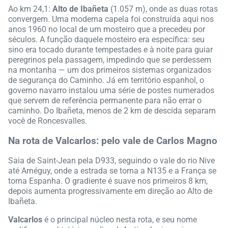
Ao km 24,1:
Alto de Ibañeta
(1.057 m), onde as duas rotas
convergem. Uma moderna capela foi construída aqui nos
anos 1960 no local de um mosteiro que a precedeu por
séculos. A função daquele mosteiro era específica: seu
sino era tocado durante tempestades e à noite para guiar
peregrinos pela passagem, impedindo que se perdessem
na montanha — um dos primeiros sistemas organizados
de segurança do Caminho. Já em território espanhol, o
governo navarro instalou uma série de postes numerados
que servem de referência permanente para não errar o
caminho. Do Ibañeta, menos de 2 km de descida separam
você de Roncesvalles.
Na rota de Valcarlos: pelo vale de Carlos Magno
Saia de Saint-Jean pela D933, seguindo o vale do rio Nive
até Arnéguy, onde a estrada se torna a N135 e a França se
torna Espanha. O gradiente é suave nos primeiros 8 km,
depois aumenta progressivamente em direção ao Alto de
Ibañeta.
Valcarlos
é o principal núcleo nesta rota, e seu nome