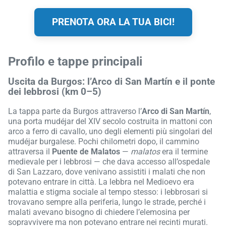
PRENOTA ORA LA TUA BICI!
Profilo e tappe principali
Uscita da Burgos: l’Arco di San Martín e il ponte
dei lebbrosi (km 0–5)
La tappa parte da Burgos attraverso l’
Arco di San Martín
,
una porta mudéjar del XIV secolo costruita in mattoni con
arco a ferro di cavallo, uno degli elementi più singolari del
mudéjar burgalese. Pochi chilometri dopo, il cammino
attraversa il
Puente de Malatos
—
malatos
era il termine
medievale per i lebbrosi — che dava accesso all’ospedale
di San Lazzaro, dove venivano assistiti i malati che non
potevano entrare in città. La lebbra nel Medioevo era
malattia e stigma sociale al tempo stesso: i lebbrosari si
trovavano sempre alla periferia, lungo le strade, perché i
malati avevano bisogno di chiedere l’elemosina per
sopravvivere ma non potevano entrare nei recinti murati.