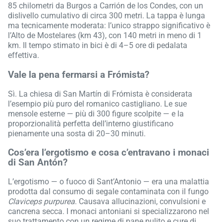
85 chilometri da Burgos a Carrión de los Condes, con un
dislivello cumulativo di circa 300 metri. La tappa è lunga
ma tecnicamente moderata: l’unico strappo significativo è
l’Alto de Mostelares (km 43), con 140 metri in meno di 1
km. Il tempo stimato in bici è di 4–5 ore di pedalata
effettiva.
Vale la pena fermarsi a Frómista?
Sì. La chiesa di San Martín di Frómista è considerata
l’esempio più puro del romanico castigliano. Le sue
mensole esterne — più di 300 figure scolpite — e la
proporzionalità perfetta dell’interno giustificano
pienamente una sosta di 20–30 minuti.
Cos’era l’ergotismo e cosa c’entravano i monaci
di San Antón?
L’ergotismo — o fuoco di Sant’Antonio — era una malattia
prodotta dal consumo di segale contaminata con il fungo
Claviceps purpurea
. Causava allucinazioni, convulsioni e
cancrena secca. I monaci antoniani si specializzarono nel
suo trattamento con un regime di pane pulito e cure di