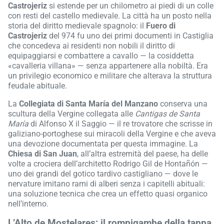
Castrojeriz
si estende per un chilometro ai piedi di un colle
con resti del castello medievale. La città ha un posto nella
storia del diritto medievale spagnolo: il
Fuero di
Castrojeriz
del 974 fu uno dei primi documenti in Castiglia
che concedeva ai residenti non nobili il diritto di
equipaggiarsi e combattere a cavallo — la cosiddetta
«cavalleria villana» — senza appartenere alla nobiltà. Era
un privilegio economico e militare che alterava la struttura
feudale abituale.
La
Collegiata di Santa María del Manzano
conserva una
scultura della Vergine collegata alle
Cantigas de Santa
María
di Alfonso X il Saggio — il re trovatore che scrisse in
galiziano-portoghese sui miracoli della Vergine e che aveva
una devozione documentata per questa immagine. La
Chiesa di San Juan
, all’altra estremità del paese, ha delle
volte a crociera dell’architetto Rodrigo Gil de Hontañón —
uno dei grandi del gotico tardivo castigliano — dove le
nervature imitano rami di alberi senza i capitelli abituali:
una soluzione tecnica che crea un effetto quasi organico
nell’interno.
L’Alto de Mostelares: il rompigambe della tappa