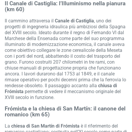
Il Canale di Castiglia: l’Illuminismo nella pianura
(km 60)
Il cammino attraversa il
Canale di Castiglia
, uno dei
progetti di ingegneria idraulica più ambiziosi della Spagna
del XVIII secolo. Ideato durante il regno di Fernando VI dal
Marchese della Ensenada come parte del suo programma
illuminato di modernizzazione economica, il canale aveva
come obiettivo collegare le zone cerealicole della Meseta
con i porti del nord, abbattendo il costo del trasporto del
grano. Furono costruiti 207 chilometri in tre rami, con
chiuse manuali di progettazione propria che funzionano
ancora. I lavori durarono dal 1753 al 1849, e il canale
rimase operativo per pochi decenni prima che la ferrovia lo
rendesse obsoleto. Il passaggio accanto alla
chiusa di
Frómista
permette di vedere il meccanismo originale del
XVIII secolo in funzione.
Frómista e la chiesa di San Martín: il canone del
romanico (km 65)
La
chiesa di San Martín di Frómista
è il riferimento del
romanico castigliano: costruita nell’XI secolo come parte di