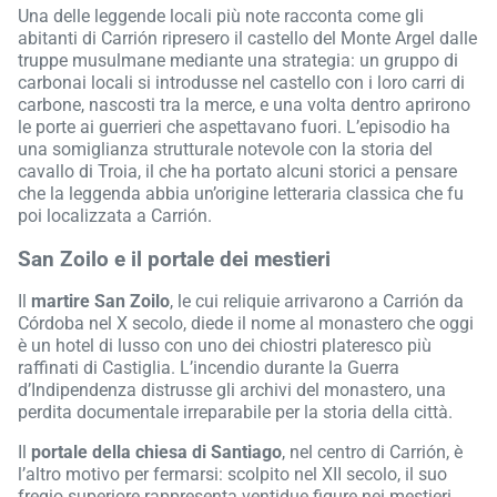
Una delle leggende locali più note racconta come gli
abitanti di Carrión ripresero il castello del Monte Argel dalle
truppe musulmane mediante una strategia: un gruppo di
carbonai locali si introdusse nel castello con i loro carri di
carbone, nascosti tra la merce, e una volta dentro aprirono
le porte ai guerrieri che aspettavano fuori. L’episodio ha
una somiglianza strutturale notevole con la storia del
cavallo di Troia, il che ha portato alcuni storici a pensare
che la leggenda abbia un’origine letteraria classica che fu
poi localizzata a Carrión.
San Zoilo e il portale dei mestieri
Il
martire San Zoilo
, le cui reliquie arrivarono a Carrión da
Córdoba nel X secolo, diede il nome al monastero che oggi
è un hotel di lusso con uno dei chiostri plateresco più
raffinati di Castiglia. L’incendio durante la Guerra
d’Indipendenza distrusse gli archivi del monastero, una
perdita documentale irreparabile per la storia della città.
Il
portale della chiesa di Santiago
, nel centro di Carrión, è
l’altro motivo per fermarsi: scolpito nel XII secolo, il suo
fregio superiore rappresenta ventidue figure nei mestieri