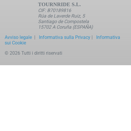
TOURNRIDE S.L.
CIF: B70189816
Rúa de Laverde Ruiz, 5
Santiago de Compostela
15702 A Coruña (ESPAÑA)
Avviso legale
|
Informativa sulla Privacy
|
Informativa
sui Cookie
© 2026 Tutti i diritti riservati