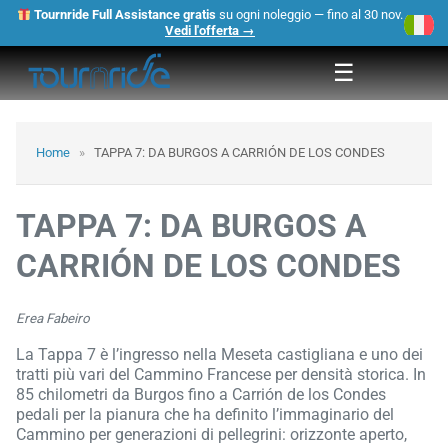
Tournride Full Assistance gratis
su ogni noleggio — fino al 30 nov.
×
Vedi l'offerta →
☰
Home
»
TAPPA 7: DA BURGOS A CARRIÓN DE LOS CONDES
TAPPA 7: DA BURGOS A
CARRIÓN DE LOS CONDES
Erea Fabeiro
La Tappa 7 è l’ingresso nella Meseta castigliana e uno dei
tratti più vari del Cammino Francese per densità storica. In
85 chilometri da Burgos fino a Carrión de los Condes
pedali per la pianura che ha definito l’immaginario del
Cammino per generazioni di pellegrini: orizzonte aperto,