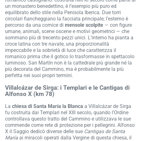
un monastero benedettino, è l’esempio più puro ed
equilibrato dello stile nella Penisola Iberica. Due torri
circolari fiancheggiano la facciata principale; l’esterno è
percorso da una cornice di
mensole scolpite
— con figure
umane, animali, scene oscene e motivi geometrici — che
sommano più di trecento pezzi unici. L’interno ha pianta a
croce latina con tre navate, una proporzionalità
impeccabile e la sobrietà di luce che caratterizza il
romanico prima che il gotico lo trasformasse in spettacolo
luminoso. San Martín non è la cattedrale più grande né la
più decorata del Cammino, ma è probabilmente la più
perfetta nei suoi propri termini.
Villalcázar de Sirga: i Templari e le Cantigas di
Alfonso X (km 78)
La
chiesa di Santa María la Blanca
a Villalcázar de Sirga
fu costruita dai Templari nel XIII secolo, quando l’Ordine
controllava questo tratto del Cammino e utilizzava le sue
commende come rete di protezione per i pellegrini. Alfonso
X il Saggio dedicò diverse delle sue
Cantigas de Santa
María
ai miracoli operati dalla Vergine di questa chiesa, il