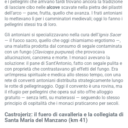
e i pellegrini che arrivano tardi trovano ancora la tradizione
di lasciare cibo nelle
alcove
scavate nella pietra dei pilastri
dell’arco — pane, frutta, quello che avanza. I frati antoniani
lo mettevano lì per i camminatori medievali; oggi lo fanno i
pellegrini stessi tra di loro.
Gli antoniani si specializzavano nella cura dell’
Ignis Sacer
— il fuoco sacro, quello che oggi chiamiamo ergotismo —,
una malattia prodotta dal consumo di segale contaminata
con un fungo (
Claviceps purpurea
) che provocava
allucinazioni, cancrena e morte. I monaci avevano la
soluzione: il pane di Sant’Antonio, fatto con segale pulita e
con proprietà che contrastavano gli effetti del fungo. Era
un’impresa spirituale e medica allo stesso tempo, con una
rete di conventi antoniani distribuita strategicamente lungo
le rotte di pellegrinaggio. Oggi il convento è una rovina, ma
il rifugio per pellegrini che opera sul sito offre alloggio
gratuito — senza letti, su materassi — seguendo lo stesso
principio di ospitalità che i monaci praticarono per secoli.
Castrojeriz: il fuero di cavalleria e la collegiata di
Santa María del Manzano (km 41)