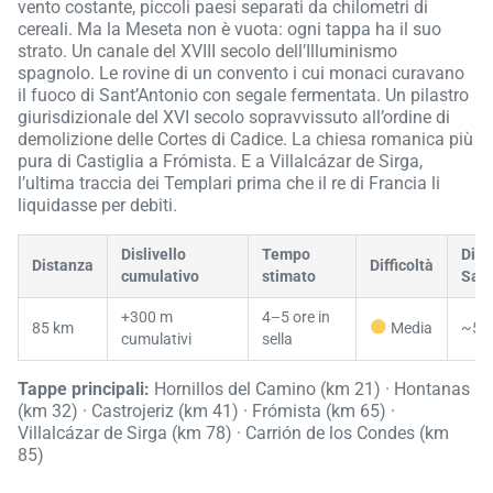
vento costante, piccoli paesi separati da chilometri di
cereali. Ma la Meseta non è vuota: ogni tappa ha il suo
strato. Un canale del XVIII secolo dell’Illuminismo
spagnolo. Le rovine di un convento i cui monaci curavano
il fuoco di Sant’Antonio con segale fermentata. Un pilastro
giurisdizionale del XVI secolo sopravvissuto all’ordine di
demolizione delle Cortes di Cadice. La chiesa romanica più
pura di Castiglia a Frómista. E a Villalcázar de Sirga,
l’ultima traccia dei Templari prima che il re di Francia li
liquidasse per debiti.
Dislivello
Tempo
Dist
Distanza
Difficoltà
cumulativo
stimato
Sant
+300 m
4–5 ore in
85 km
Media
~50
cumulativi
sella
Tappe principali:
Hornillos del Camino (km 21) · Hontanas
(km 32) · Castrojeriz (km 41) · Frómista (km 65) ·
Villalcázar de Sirga (km 78) · Carrión de los Condes (km
85)