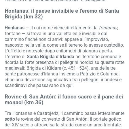
Hontanas: il paese invisibile e l’eremo di Santa
Brigida (km 32)
Hontanas
— il cui nome viene direttamente da
fontanas
,
fontane — si trova in una valletta ed è invisibile dal
cammino finché non ci arrivi: appare all’improvviso,
nascosto nella valle, come se il terreno lo avesse custodito.
L’effetto è notevole dopo chilometri di pianura aperta.
L’eremo di
Santa Brigida d’Irlanda
nel territorio comunale
ricorda la forte presenza di pellegrini nordici su queste rotte
medievali: Brigida di Kildare (c. 451–524), una delle tre
sante patronesse d’Irlanda insieme a Patrizio e Columba,
ebbe una devozione significativa tra i pellegrini irlandesi e
scandinavi che passavano da qui.
Rovine di San Antón: il fuoco sacro e il pane dei
monaci (km 36)
Tra Hontanas e Castrojeriz, il cammino passa letteralmente
sotto
le rovine del convento di San Antón: il portale gotico
del XIV secolo attraversa la strada come un arco trionfale,