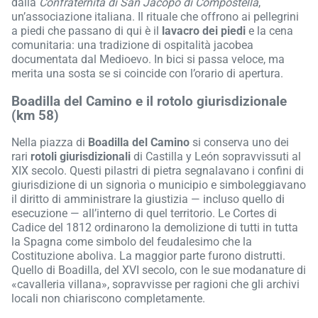
dalla
Confraternita di San Jacopo di Compostella
,
un’associazione italiana. Il rituale che offrono ai pellegrini
a piedi che passano di qui è il
lavacro dei piedi
e la cena
comunitaria: una tradizione di ospitalità jacobea
documentata dal Medioevo. In bici si passa veloce, ma
merita una sosta se si coincide con l’orario di apertura.
Boadilla del Camino e il rotolo giurisdizionale
(km 58)
Nella piazza di
Boadilla del Camino
si conserva uno dei
rari
rotoli giurisdizionali
di Castilla y León sopravvissuti al
XIX secolo. Questi pilastri di pietra segnalavano i confini di
giurisdizione di un signorìa o municipio e simboleggiavano
il diritto di amministrare la giustizia — incluso quello di
esecuzione — all’interno di quel territorio. Le Cortes di
Cadice del 1812 ordinarono la demolizione di tutti in tutta
la Spagna come simbolo del feudalesimo che la
Costituzione aboliva. La maggior parte furono distrutti.
Quello di Boadilla, del XVI secolo, con le sue modanature di
«cavalleria villana», sopravvisse per ragioni che gli archivi
locali non chiariscono completamente.