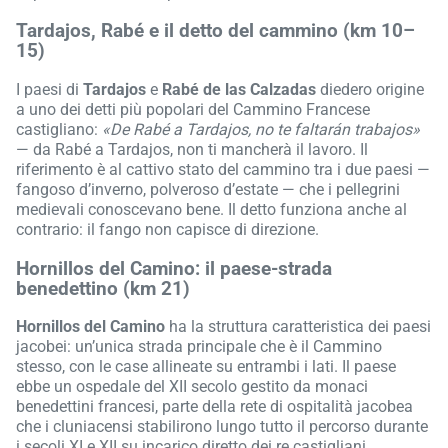
Tardajos, Rabé e il detto del cammino (km 10–
15)
I paesi di
Tardajos
e
Rabé de las Calzadas
diedero origine
a uno dei detti più popolari del Cammino Francese
castigliano:
«De Rabé a Tardajos, no te faltarán trabajos»
— da Rabé a Tardajos, non ti mancherà il lavoro. Il
riferimento è al cattivo stato del cammino tra i due paesi —
fangoso d’inverno, polveroso d’estate — che i pellegrini
medievali conoscevano bene. Il detto funziona anche al
contrario: il fango non capisce di direzione.
Hornillos del Camino: il paese-strada
benedettino (km 21)
Hornillos del Camino
ha la struttura caratteristica dei paesi
jacobei: un’unica strada principale che è il Cammino
stesso, con le case allineate su entrambi i lati. Il paese
ebbe un ospedale del XII secolo gestito da monaci
benedettini francesi, parte della rete di ospitalità jacobea
che i cluniacensi stabilirono lungo tutto il percorso durante
i secoli XI e XII su incarico diretto dei re castigliani.