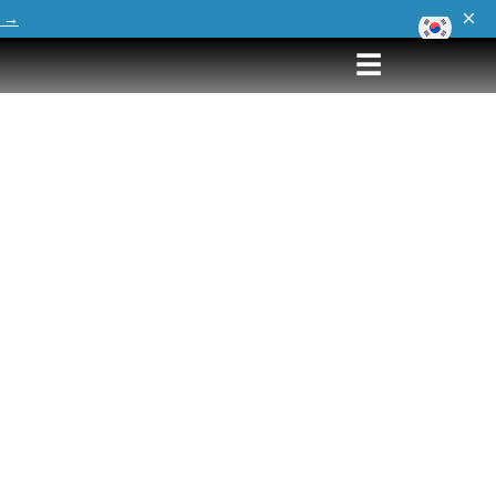
×
 →
☰