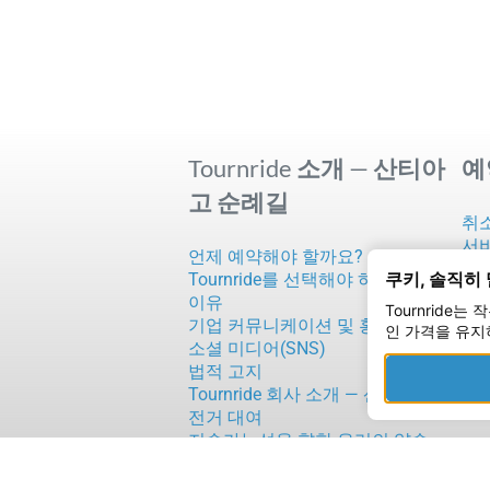
Tournride 소개 — 산티아
예
고 순례길
취
서
언제 예약해야 할까요?
전액
쿠키, 솔직히
Tournride를 선택해야 하는 3가지
문
이유
Tournrid
산
기업 커뮤니케이션 및 홍보
인 가격을 유지
자
소셜 미디어(SNS)
법적 고지
Tournride 회사 소개 — 산티아고 자
전거 대여
지속가능성을 향한 우리의 약속