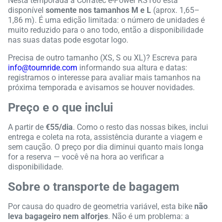
Nesta temporada a Corratec e-Power RS160 está
disponível
somente nos tamanhos M e L
(aprox. 1,65–
1,86 m). É uma edição limitada: o número de unidades é
muito reduzido para o ano todo, então a disponibilidade
nas suas datas pode esgotar logo.
Precisa de outro tamanho (XS, S ou XL)? Escreva para
info@tournride.com
informando sua altura e datas:
registramos o interesse para avaliar mais tamanhos na
próxima temporada e avisamos se houver novidades.
Preço e o que inclui
A partir de
€55/dia
. Como o resto das nossas bikes, inclui
entrega e coleta na rota, assistência durante a viagem e
sem caução. O preço por dia diminui quanto mais longa
for a reserva — você vê na hora ao verificar a
disponibilidade.
Sobre o transporte de bagagem
Por causa do quadro de geometria variável, esta bike
não
leva bagageiro nem alforjes
. Não é um problema: a