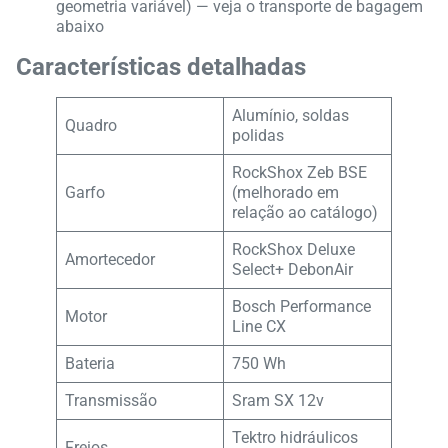
geometria variável) — veja o transporte de bagagem
abaixo
Características detalhadas
Alumínio, soldas
Quadro
polidas
RockShox Zeb BSE
Garfo
(melhorado em
relação ao catálogo)
RockShox Deluxe
Amortecedor
Select+ DebonAir
Bosch Performance
Motor
Line CX
Bateria
750 Wh
Transmissão
Sram SX 12v
Tektro hidráulicos
Freios