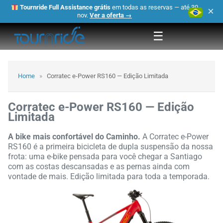
Tournride Full Assistance grátis
em todas as reservas — até 30
×
nov.
Ver a oferta →
☰
Home
»
Corratec e-Power RS160 — Edição Limitada
Corratec e-Power RS160 — Edição
Limitada
A bike mais confortável do Caminho.
A Corratec e-Power
RS160 é a primeira bicicleta de dupla suspensão da nossa
frota: uma e-bike pensada para você chegar a Santiago
com as costas descansadas e as pernas ainda com
vontade de mais. Edição limitada para toda a temporada.