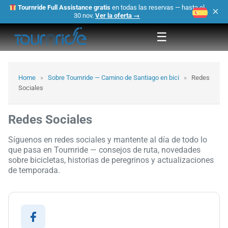
Tournride Full Assistance gratis
en todas las reservas — hasta el
×
30 nov.
Ver la oferta →
☰
Home
»
Sobre Tournride — Camino de Santiago en bici
»
Redes
Sociales
Redes Sociales
Síguenos en redes sociales y mantente al día de todo lo
que pasa en Tournride — consejos de ruta, novedades
sobre bicicletas, historias de peregrinos y actualizaciones
de temporada.