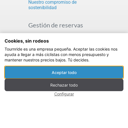
Nuestro compromiso de
sostenibilidad
Gestión de reservas
Seguro de Cancelación
Cookies, sin rodeos
Condiciones del servicio
Tournride Full Assistance
Tournride es una empresa pequeña. Aceptar las cookies nos
Contacto
ayuda a llegar a más ciclistas con menos presupuesto y
Transferencia de equipajes
mantener nuestros precios bajos. Tú decides.
Preguntas Frecuentes
Aceptar todo
Agencias de viajes y tour-
Rechazar todo
operadores para el
Configurar
Camino de Santiago
Nuestros Asociados en el Camino
de Santiago
Empresas