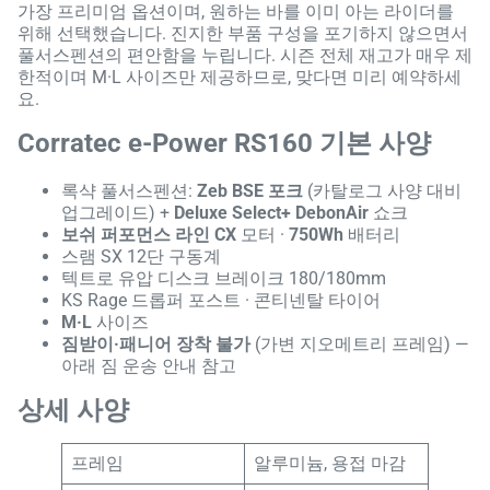
가장 프리미엄 옵션이며, 원하는 바를 이미 아는 라이더를
위해 선택했습니다. 진지한 부품 구성을 포기하지 않으면서
풀서스펜션의 편안함을 누립니다. 시즌 전체 재고가 매우 제
한적이며 M·L 사이즈만 제공하므로, 맞다면 미리 예약하세
요.
Corratec e-Power RS160 기본 사양
록샥 풀서스펜션:
Zeb BSE 포크
(카탈로그 사양 대비
업그레이드) +
Deluxe Select+ DebonAir
쇼크
보쉬 퍼포먼스 라인 CX
모터 ·
750Wh
배터리
스램 SX 12단 구동계
텍트로 유압 디스크 브레이크 180/180mm
KS Rage 드롭퍼 포스트 · 콘티넨탈 타이어
M·L
사이즈
짐받이·패니어 장착 불가
(가변 지오메트리 프레임) —
아래 짐 운송 안내 참고
상세 사양
프레임
알루미늄, 용접 마감